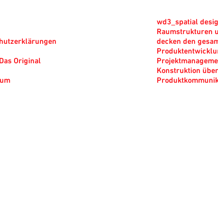
wd3_spatial desig
Raumstrukturen u
hutzerklärungen
decken den gesam
Produktentwicklun
Das Original
Projektmanagemen
Konstruktion über
sum
Produktkommunik